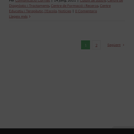
Per
Comunicació Carrilet
|
14 juny, 2021
|
Calaix de Sastre
,
Centre de
Diagnòstic i Tractaments
,
Centre de Formació i Recerca
,
Centre
Educatiu i Terapèutic, l'Escola
,
Notícies
|
0 Comentaris
Llegeix més
Següent
1
2