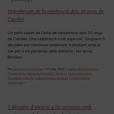
Skip
to
VideoResum de la celebració dels 50 anys de
content
Carrilet
Un petit tastet de l'acte de tancament dels 50 anys
de Carrilet. Una celebració molt especial. Tanquem 5
dècades per continuar endavant, treballant amb el
cor per a les persones amb autisme i les seves
famílies
Per
Comunicació Carrilet
|
30 juny, 2025
|
Centre de Diagnòstic i
Tractaments
,
Centre de Formació i Recerca
,
Centre Educatiu i
Terapèutic, l'Escola
,
Esdeveniments
,
Notícies
|
0 Comentaris
Llegeix més
5 dècades d’atenció a les persones amb