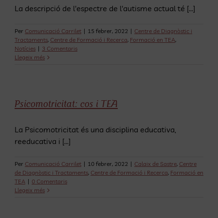
La descripció de l'espectre de l'autisme actual té [...]
Per
Comunicació Carrilet
|
15 febrer, 2022
|
Centre de Diagnòstic i
Tractaments
,
Centre de Formació i Recerca
,
Formació en TEA
,
Notícies
|
3 Comentaris
Llegeix més
Psicomotricitat: cos i TEA
La Psicomotricitat és una disciplina educativa,
reeducativa i [...]
Per
Comunicació Carrilet
|
10 febrer, 2022
|
Calaix de Sastre
,
Centre
de Diagnòstic i Tractaments
,
Centre de Formació i Recerca
,
Formació en
TEA
|
0 Comentaris
Llegeix més