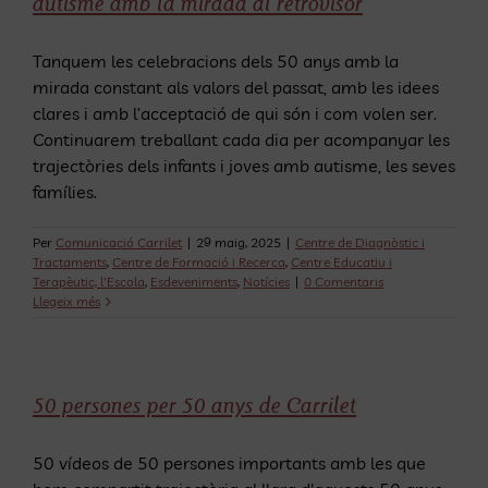
autisme amb la mirada al retrovisor
Tanquem les celebracions dels 50 anys amb la
mirada constant als valors del passat, amb les idees
clares i amb l’acceptació de qui són i com volen ser.
Continuarem treballant cada dia per acompanyar les
trajectòries dels infants i joves amb autisme, les seves
famílies.
Per
Comunicació Carrilet
|
29 maig, 2025
|
Centre de Diagnòstic i
Tractaments
,
Centre de Formació i Recerca
,
Centre Educatiu i
Terapèutic, l'Escola
,
Esdeveniments
,
Notícies
|
0 Comentaris
Llegeix més
50 persones per 50 anys de Carrilet
50 vídeos de 50 persones importants amb les que