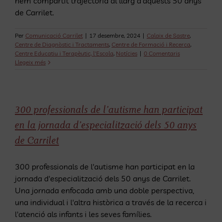
hem compartit trajectòria al llarg d'aquests 50 anys
de Carrilet.
Per
Comunicació Carrilet
|
17 desembre, 2024
|
Calaix de Sastre
,
Centre de Diagnòstic i Tractaments
,
Centre de Formació i Recerca
,
Centre Educatiu i Terapèutic, l'Escola
,
Notícies
|
0 Comentaris
Llegeix més
300 professionals de l’autisme han participat
en la jornada d’especialització dels 50 anys
de Carrilet
300 professionals de l'autisme han participat en la
jornada d'especialització dels 50 anys de Carrilet.
Una jornada enfocada amb una doble perspectiva,
una individual i l'altra històrica a través de la recerca i
l'atenció als infants i les seves famílies.