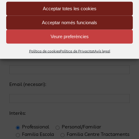
formatives organitzades des de Carrilet, subscriviu-
Acceptar totes les cookies
vos
Acceptar només funcionals
Nom (obligatori):
Veure preferències
Política de cookies
Política de Privacitat
Avís legal
Cognom (obligatori):
Email (necesari):
Interès:
Professional
Personal/Familiar
Familia Escola
Familia Centre Tractaments