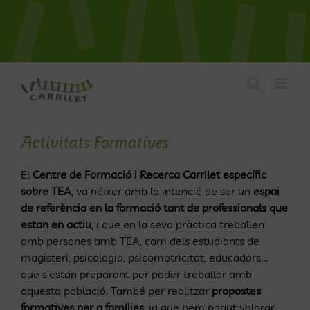
Skip
to
content
Activitats Formatives
El
Centre de Formació i Recerca Carrilet específic
sobre TEA
, va néixer amb la intenció de ser un
espai
de referència en la formació tant de professionals que
estan en actiu
, i que en la seva pràctica treballen
amb persones amb TEA, com dels estudiants de
magisteri, psicologia, psicomotricitat, educadors,…
que s’estan preparant per poder treballar amb
aquesta població. També per realitzar
propostes
formatives per a famílies
, ja que hem pogut valorar