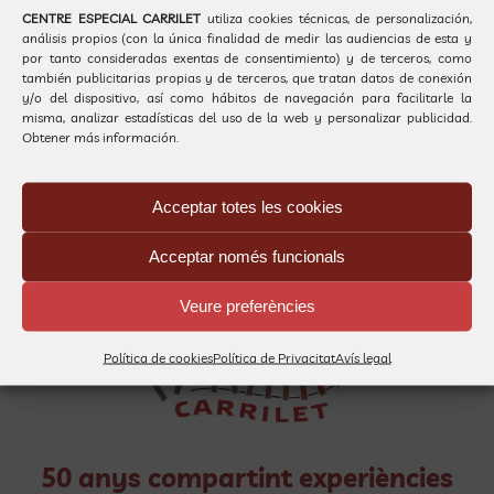
CENTRE ESPECIAL CARRILET
utiliza cookies técnicas, de personalización,
análisis propios (con la única finalidad de medir las audiencias de esta y
por tanto consideradas exentas de consentimiento) y de terceros, como
también publicitarias propias y de terceros, que tratan datos de conexión
y/o del dispositivo, así como hábitos de navegación para facilitarle la
Compartim conceptes i definicions sobre
misma, analizar estadísticas del uso de la web y personalizar publicidad.
el TEA
Obtener más información.
Acceptar totes les cookies
Acceptar només funcionals
Veure preferències
Política de cookies
Política de Privacitat
Avís legal
50 anys compartint experiències