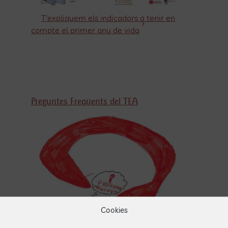
T'expliquem els indicadors a tenir en
compte el primer any de vida
Preguntes Freqüents del TEA
Cookies