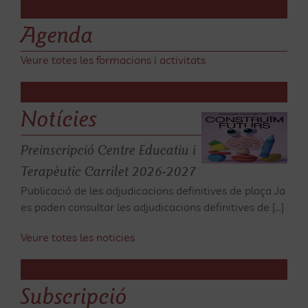
Agenda
Preinscripció
Veure totes les formacions i activitats
Centre
Educatiu
Notícies
i
Terapèutic
Preinscripció Centre Educatiu i
Carrilet
Terapèutic Carrilet 2026-2027
2026-
Publicació de les adjudicacions definitives de plaça Ja
es poden consultar les adjudicacions definitives de [...]
2027
Centre Educatiu
Veure totes les noticies
i Terapèutic,
l'Escola
Notícies
Subscripció