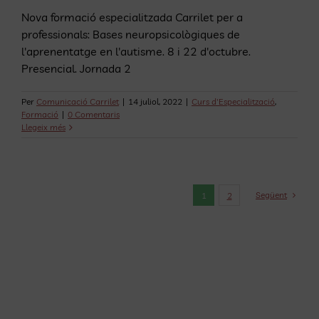
Nova formació especialitzada Carrilet per a
professionals: Bases neuropsicològiques de
l'aprenentatge en l'autisme. 8 i 22 d'octubre.
Presencial. Jornada 2
Per
Comunicació Carrilet
|
14 juliol, 2022
|
Curs d'Especialització
,
Formació
|
0 Comentaris
Llegeix més
Següent
1
2