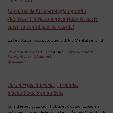
Skip
to
La revista de Psicopatologia Infantil i
content
Adolescent inicia una nova etapa en accés
obert: la contribució de Carrilet
La Revista de Psicopatología y Salud Mental de la [...]
Per
Comunicació Carrilet
|
4 maig, 2026
|
Centre de Formació i
Recerca
,
Notícies
|
0 Comentaris
Llegeix més
Curs d’especialització | Trobades
d’actualització en autisme
Curs d'especialització | Trobades d’actualització en
autisme a càrreg de Mònica Recio, Àngels Morral, Tali