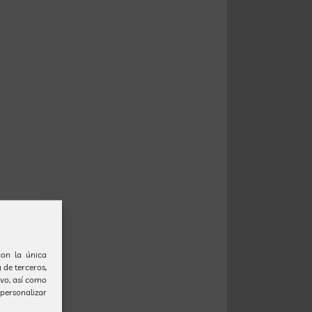
(con la única
 de terceros,
ivo, así como
personalizar