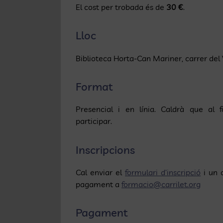
El cost per trobada és de
30
€
.
Lloc
Biblioteca Horta-Can Mariner, carrer de
Format
Presencial i en línia. Caldrà que al 
participar.
Inscripcions
Cal enviar el
formulari d’inscripció
i un c
pagament a
formacio@carrilet.org
Pagament