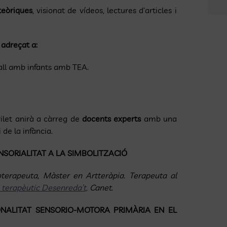
teòriques
, visionat de vídeos, lectures d’articles i
 adreçat a:
all amb infants amb TEA.
ilet anirà a càrreg de
docents experts
amb una
 de la infància.
ENSORIALITAT A LA SIMBOLITZACIÓ
coterapeuta, Màster en Artteràpia. Tera­peuta al
i terapèutic Desenreda’t,
Canet
.
IONALITAT SENSORIO-MOTORA PRIMÀRIA EN EL