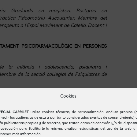
riu. Graduada en magisteri. Postgrau en
Pràctica Psicomotriu Aucouturier. Membre del
terapeuta a l’Espai MoviMent de Calella. Docent i
RACTAMENT PSICOFARMACOLÒGIC EN PERSONES
 de la infància i adolescencia, psiquiatra i
Membre de la secció col.legial de Psiquiatres de
ENCIÓ PRECOÇ EN EL TREBALL PARES-NENS
Cookies
 i psicoterapeuta del CDIAP Equip40. Docent i
PECIAL CARRILET
utiliza cookies técnicas, de personalización, análisis propios 
 Carrilet. Supervisora.
 medir las audiencias de esta y por tanto consideradas exentas de consentimiento) y
 publicitarias propias y de terceros, que tratan datos de conexión y/o del disposit
avegación para facilitarle la misma, analizar estadísticas del uso de la web y 
btener más información.