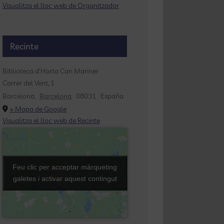
Visualitza el lloc web de Organitzador
Recinte
Biblioteca d’Horta Can Mariner
Carrer del Vent, 1
Barcelona
,
Barcelona
08031
España
+ Mapa de Google
Visualitza el lloc web de Recinte
Feu clic per acceptar màrqueting
Feu clic per acceptar màrqueting
galetes i activar aquest contingut
galetes i activar aquest contingut