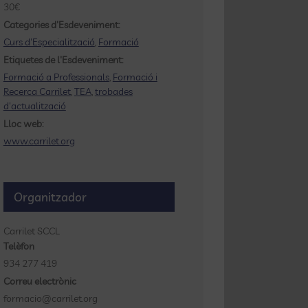
30€
Categories d'Esdeveniment:
Curs d'Especialització
,
Formació
Etiquetes de l'Esdeveniment:
Formació a Professionals
,
Formació i
Recerca Carrilet
,
TEA
,
trobades
d'actualització
Lloc web:
www.carrilet.org
Organitzador
Carrilet SCCL
Telèfon
934 277 419
Correu electrònic
formacio@carrilet.org