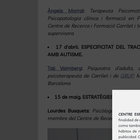
Àngels Morral
:
Terapeuta Psicomot
Psicopatologia clínica i formació en 
Centre de Recerca i Formació Carrilet i 
supervisora.
17 d’abril
. ESPECIFICITAT DEL T
AMB AUTISME.
Tali Vaimberg
:
Psiquiatra d’adults,
psicoterapeuta de Carrilet i de
GRUP
. 
Barcelona
15 de maig
. ESTRATÈGIES D’INTERV
Lourdes Busquets:
Psicòloga sanitària
CENTRE ES
membre del Centre de Recerca i Formació
finalidad de
como también
hábitos de n
publicidad.
O