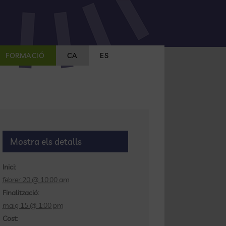
FORMACIÓ
CA
ES
Mostra els detalls
Inici:
febrer 20 @ 10:00 am
Finalització:
maig 15 @ 1:00 pm
Cost: