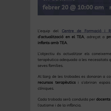
febrer 20 @ 10:00 am
-
L’equip del
Centre de Formació i Re
d’actualització en el TEA
, adreçat a
pr
infants amb TEA
.
L’objectiu és actualitzar els coneixem
terapèutica adequada a les necessitats q
seves famílies.
Al llarg de les trobades es donaran a c
recursos terapèutics
i s’obriran espais
clíniques.
Cada trobada serà conduïda per
docents
l’autisme i de la infància.