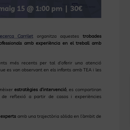
maig 15 @ 1:00 pm
|
30€
cerca Carrilet
organitza aquestes
trobades
ofessionals amb experiència en el treball amb
ents més recents per tal d’oferir una atenció
ue es van observant en els infants amb TEA i les
onèixer
estratègies d’intervenció
, es compartiran
 de reflexió a partir de casos i experiències
 experts
amb una trajectòria sòlida en l’àmbit de