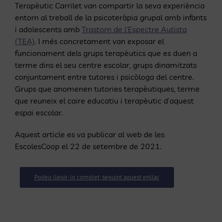
Terapèutic Carrilet van compartir la seva experiència
entorn al treball de la psicoteràpia grupal amb infants
i adolescents amb
Trastorn de l’Espectre Autista
(TEA)
. I més concretament van exposar el
funcionament dels grups terapèutics que es duen a
terme dins el seu centre escolar, grups dinamitzats
conjuntament entre tutores i psicòloga del centre.
Grups que anomenen tutories terapèutiques, terme
que reuneix el caire educatiu i terapèutic d’aquest
espai escolar.
Aquest article es va publicar al web de les
EscolesCoop el 22 de setembre de 2021.
Podeu llegir-lo complet, seguint aquest enllaç