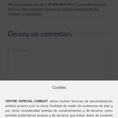
Per
Comunicació Carrilet
|
29 setembre, 2021
|
Centre de Formació i
Recerca
,
Centre Educatiu i Terapèutic, l'Escola
,
Formació en TEA
,
Notícies
|
0 Comentaris
Deixeu un comentari
Comentari
Cookies
CENTRE ESPECIAL CARRILET
utiliza cookies técnicas, de personalización,
análisis propios (con la única finalidad de medir las audiencias de esta y
por tanto consideradas exentas de consentimiento) y de terceros, como
también publicitarias propias y de terceros, que tratan datos de conexión