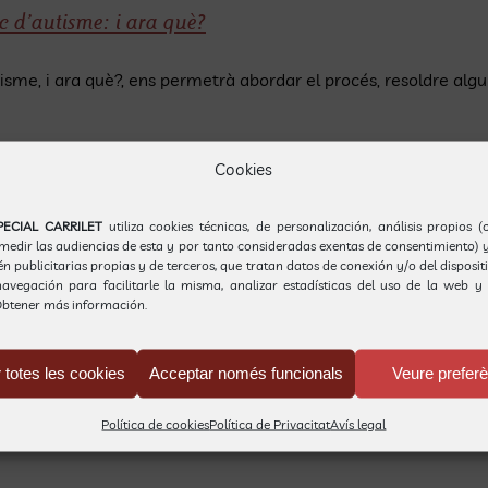
c d’autisme: i ara què?
utisme, i ara què?, ens permetrà abordar el procés, resoldre a
0 Comentaris
Cookies
PECIAL CARRILET
utiliza cookies técnicas, de personalización, análisis propios 
 medir las audiencias de esta y por tanto consideradas exentas de consentimiento) y
ció en els infants amb TEA
 publicitarias propias y de terceros, que tratan datos de conexión y/o del disposit
avegación para facilitarle la misma, analizar estadísticas del uso de la web y 
btener más información.
ó dels infants amb TEA amb en Josep M. Brun. Les famílies relat
 totes les cookies
Acceptar només funcionals
Veure prefer
|
0 Comentaris
Política de cookies
Política de Privacitat
Avís legal