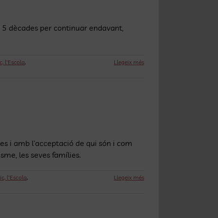
m 5 dècades per continuar endavant,
, l'Escola
,
Llegeix més
es i amb l’acceptació de qui són i com
sme, les seves famílies.
c, l'Escola
,
Llegeix més