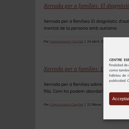
Xerrada per a famílies: El diagnòsti
Xerrada per a famílies: El diagnòstic d'a
mental de la persona amb autisme.
Per
Comunicació Carrilet
|
24 abril, 2024
|
Xerrades
|
CENTRE ES
finalidad de
Xerrada per a famílies: L’alimenta
como también
hábitos de n
publicidad.
O
Xerrada per a famílies sobre l'Alimentaci
fills. Com ho podem abordar?
Acceptar
Per
Comunicació Carrilet
|
21 febrer, 2024
|
Xerrades