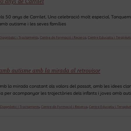
0 anys de Carrilet
els 50 anys de Carrilet. Una celebració molt especial. Tanque
amb autisme i les seves famílies
Diagnòstic i Tractaments
,
Centre de Formació i Recerca
,
Centre Educatiu i Terapèutic
 amb autisme amb la mirada al retrovisor
b la mirada constant als valors del passat, amb les idees clar
a per acompanyar les trajectòries dels infants i joves amb auti
 Diagnòstic i Tractaments
,
Centre de Formació i Recerca
,
Centre Educatiu i Terapèuti