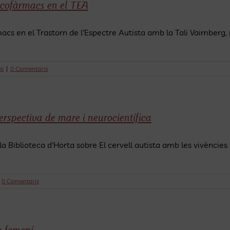
sicofàrmacs en el TEA
macs en el Trastorn de l'Espectre Autista amb la Tali Vaimberg, 
es
|
0 Comentaris
erspectiva de mare i neurocientífica
la Biblioteca d'Horta sobre El cervell autista amb les vivències 
0 Comentaris