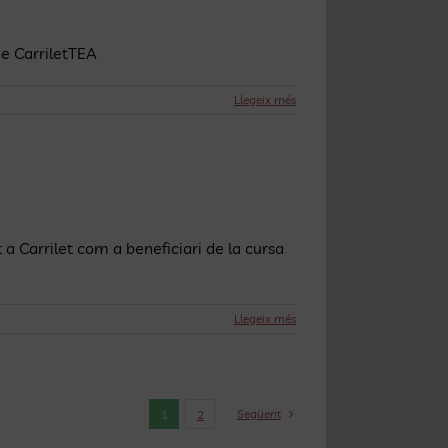
de CarriletTEA
Llegeix més
 a Carrilet com a beneficiari de la cursa
Llegeix més
Següent
1
2