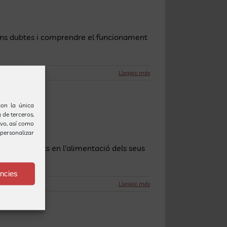
lguns dubtes i comprendre el funcionament
Llegeix més
(con la única
 de terceros,
ivo, así como
personalizar
en dificultats en l'alimentació dels seus
ències
Llegeix més