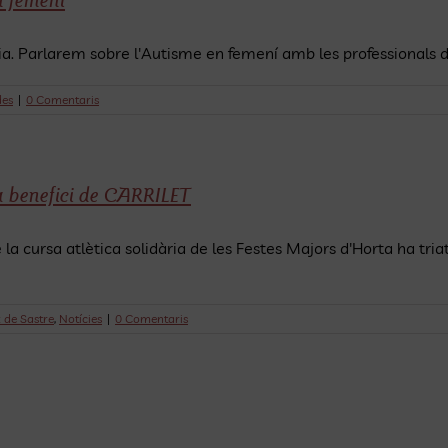
n femení
ínia. Parlarem sobre l'Autisme en femení amb les professionals 
des
|
0 Comentaris
 a benefici de CARRILET
la cursa atlètica solidària de les Festes Majors d'Horta ha triat
 de Sastre
,
Notícies
|
0 Comentaris