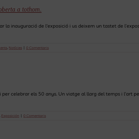
 oberta a tothom.
r la inauguració de l'exposició i us deixem un tastet de l’expos
ents
,
Notícies
|
0 Comentaris
i per celebrar els 50 anys. Un viatge al llarg del temps i l'art pe
,
Exposición
|
0 Comentaris