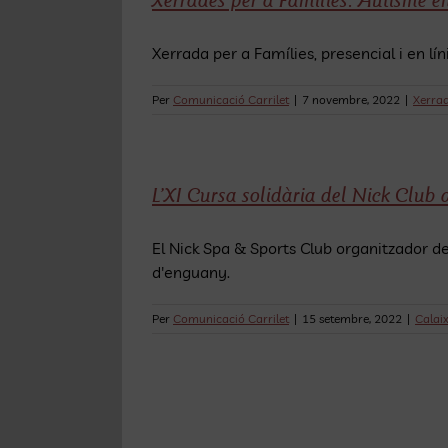
Xerrades per a Famílies. Autisme e
Xerrada per a Famílies, presencial i en l
Per
Comunicació Carrilet
|
7 novembre, 2022
|
Xerra
L’XI Cursa solidària del Nick Club
El Nick Spa & Sports Club organitzador de 
d'enguany.
Per
Comunicació Carrilet
|
15 setembre, 2022
|
Calaix