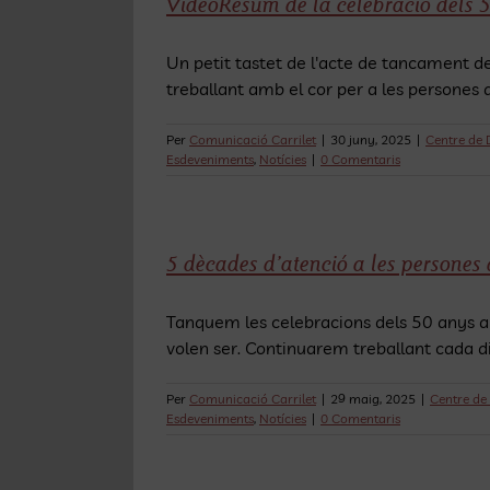
VideoResum de la celebració dels 5
Skip
to
Un petit tastet de l'acte de tancament d
content
treballant amb el cor per a les persones 
Per
Comunicació Carrilet
|
30 juny, 2025
|
Centre de 
Esdeveniments
,
Notícies
|
0 Comentaris
5 dècades d’atenció a les persones
Tanquem les celebracions dels 50 anys am
volen ser. Continuarem treballant cada di
Per
Comunicació Carrilet
|
29 maig, 2025
|
Centre de
Esdeveniments
,
Notícies
|
0 Comentaris