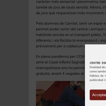
caràcter més sensorial i psicomotriu; tam
també de jocs de taula senzills. Alhora, s
de jocs que requereixen més moviment, co
Pels alumnes de Carrilet, tenir un espai ex
permet poder sortir del centre i enriquir-
habilitats socials en el transport públic.
diferents; i els facilita la manipulació i
prèviament per a cadascun dels grups.
En plena pandèmia per COVID, ens hem vis
amb el Casal Infantil Sagrada Família gr
CENTRE ES
finalidad de
metropolitana ens ha permès poder viatja
como también
gratuïta, anant 4 vegades al casal durant
hábitos de n
publicidad.
O
Acceptar