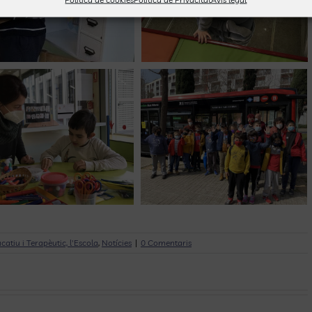
atiu i Terapèutic, l'Escola
,
Notícies
|
0 Comentaris