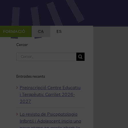
FORMACIÓ
CA
ES
Cercar
Cerca
…
Entrades recents
Preinscripció Centre Educatiu
i Terapèutic Carrilet 2026-
2027
La revista de Psicopatologia
Infantil i Adolescent inicia una
nova etapa en accés obert: la