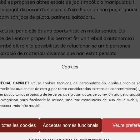
bé es proposen altres espais de joc simbòlic o manipulatiu i
’ha pogut disposar d’un espai a l’aire lliure on han pogut gaudir
m són jocs de pilota, patinets, saltadors…
clusiu per a ells és una oportunitat en molts sentits. Els
se de l’entorn proper. Els permet fer un treball d’autonomia i
 També ofereix la possibilitat de relacionar-se amb persones
 exploració de materials diversos que han estat pensats
Cookies
t molt limitats. Però ha estat possible continuar el projecte
àcies a
Transports Metropolitans de Barcelona,
TMB.
L’entitat
PECIAL CARRILET
utiliza cookies técnicas, de personalización, análisis propios 
 medir las audiencias de esta y por tanto consideradas exentas de consentimiento) y
r amb autobús exclusiu per a la nostra escola i de forma
 publicitarias propias y de terceros, que tratan datos de conexión y/o del disposit
 els mesos de febrer i març.
avegación para facilitarle la misma, analizar estadísticas del uso de la web y 
btener más información.
 totes les cookies
Acceptar només funcionals
Veure prefer
Política de cookies
Política de Privacitat
Avís legal