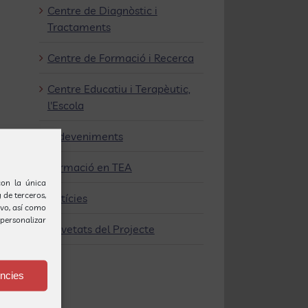
Centre de Diagnòstic i
Tractaments
Centre de Formació i Recerca
Centre Educatiu i Terapèutic,
l'Escola
Esdeveniments
Formació en TEA
(con la única
 de terceros,
Notícies
ivo, así como
personalizar
Novetats del Projecte
ències