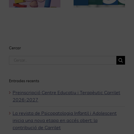
contes per
en accés
Sant Jordi
7
obert: la
contribució
de Carrilet
Cercar
Cerca
…
Entrades recents
Preinscripció Centre Educatiu i Terapèutic Carrilet
2026-2027
La revista de Psicopatologia Infantil i Adolescent
inicia una nova etapa en accés obert: la
contribució de Carrilet