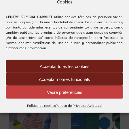
Cookies
Per
Gestió Carrilet
|
3 maig, 2019
|
Centre Educatiu i Terapèutic,
l'Escola
,
Notícies
|
0 Comentaris
CENTRE ESPECIAL CARRILET
utiliza cookies técnicas, de personalización,
análisis propios (con la única finalidad de medir las audiencias de esta y
por tanto consideradas exentas de consentimiento) y de terceros, como
también publicitarias propias y de terceros, que tratan datos de conexión
y/o del dispositivo, así como hábitos de navegación para facilitarle la
Compartir
misma, analizar estadísticas del uso de la web y personalizar publicidad.
Obtener más información.
Facebook
X
LinkedIn
WhatsApp
Acceptar totes les cookies
La revista de
Acceptar només funcionals
Llocs relacionats
Psicopatologia
Veure preferències
ó
Infantil i
Carrilet
Política de cookies
Política de Privacitat
Avís legal
Adolescent
s’omple de la
inicia una
màgia dels
nova etapa