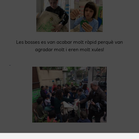
Les bosses es van acabar molt ràpid perquè van
agradar molt i eren molt xules!