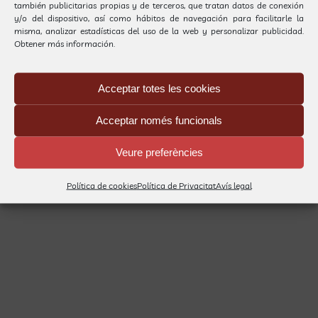
también publicitarias propias y de terceros, que tratan datos de conexión
y/o del dispositivo, así como hábitos de navegación para facilitarle la
misma, analizar estadísticas del uso de la web y personalizar publicidad.
Diada de Sant Jordi
Obtener más información.
Aquest curs el grup del gat i el del ratolí [...]
Acceptar totes les cookies
Per
Gestió Carrilet
|
6 maig, 2009
|
Esdeveniments
,
Notícies
|
1
Acceptar només funcionals
Comentari
Llegeix més
Veure preferències
Política de cookies
Política de Privacitat
Avís legal