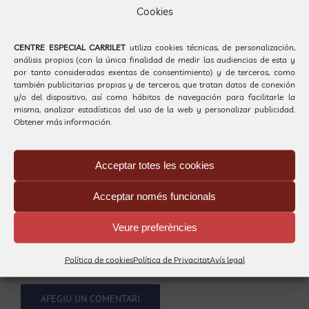
Deixeu un comentari
Cookies
Comentari
CENTRE ESPECIAL CARRILET
utiliza cookies técnicas, de personalización,
análisis propios (con la única finalidad de medir las audiencias de esta y
por tanto consideradas exentas de consentimiento) y de terceros, como
también publicitarias propias y de terceros, que tratan datos de conexión
y/o del dispositivo, así como hábitos de navegación para facilitarle la
misma, analizar estadísticas del uso de la web y personalizar publicidad.
Obtener más información.
Acceptar totes les cookies
Acceptar només funcionals
Veure preferències
Save my name, email, and website in this browser
Política de cookies
Política de Privacitat
Avís legal
for the next time I comment.