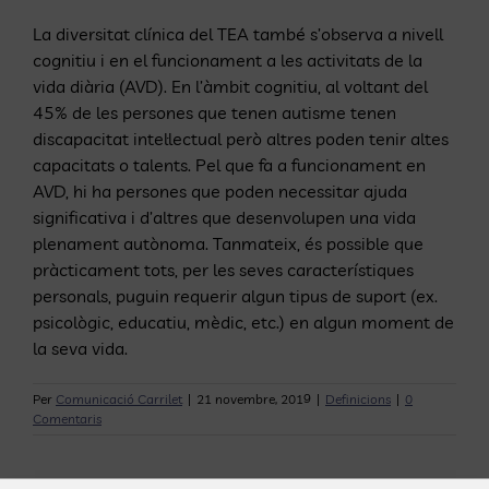
La diversitat clínica del TEA també s’observa a nivell
cognitiu i en el funcionament a les activitats de la
vida diària (AVD). En l’àmbit cognitiu, al voltant del
45% de les persones que tenen autisme tenen
discapacitat intel·lectual però altres poden tenir altes
capacitats o talents. Pel que fa a funcionament en
AVD, hi ha persones que poden necessitar ajuda
significativa i d’altres que desenvolupen una vida
plenament autònoma. Tanmateix, és possible que
pràcticament tots, per les seves característiques
personals, puguin requerir algun tipus de suport (ex.
psicològic, educatiu, mèdic, etc.) en algun moment de
la seva vida.
Per
Comunicació Carrilet
|
21 novembre, 2019
|
Definicions
|
0
Comentaris