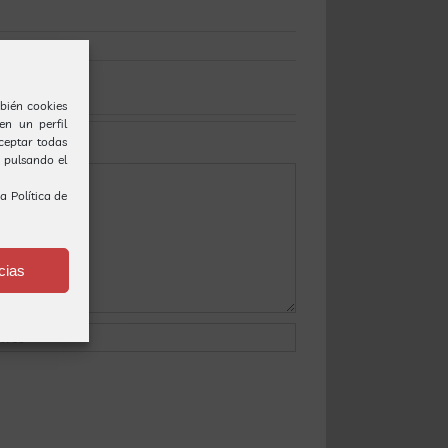
bién cookies
en un perfil
Aceptar todas
o pulsando el
ra
Política de
cias