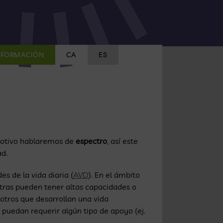
FORMACIÓN
CA
ES
motivo hablaremos de
espectro
, así este
ad.
s de la vida diaria (
AVD
). En el ámbito
otras pueden tener altas capacidades o
otros que desarrollan una vida
 puedan requerir algún tipo de apoyo (ej.