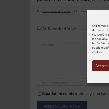
Por
Comunicació Carrilet
|
21 noviembre, 2019
|
Defi
Utilizamos c
Deja tu comentario
de terceros
realizado a 
las cookies”
Comentar
botón “Ver pr
Puede modif
cookies.
Aceptar 
Guardar mi nombre, email y sitio web