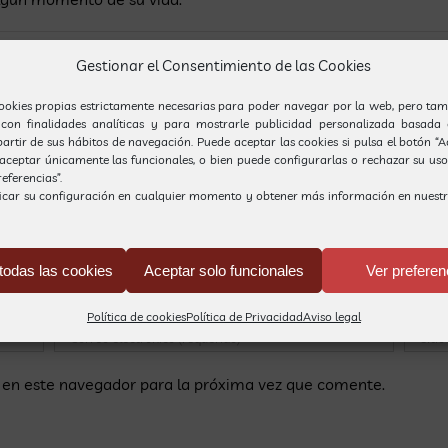
niciones
|
Sin comentarios
Gestionar el Consentimiento de las Cookies
ookies propias estrictamente necesarias para poder navegar por la web, pero tam
 con finalidades analíticas y para mostrarle publicidad personalizada basada 
partir de sus hábitos de navegación. Puede aceptar las cookies si pulsa el botón “
, aceptar únicamente las funcionales, o bien puede configurarlas o rechazar su us
eferencias”.
icar su configuración en cualquier momento y obtener más información en nuest
todas las cookies
Aceptar solo funcionales
Ver preferen
Política de cookies
Política de Privacidad
Aviso legal
 en este navegador para la próxima vez que comente.