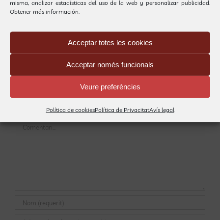
misma, analizar estadísticas del uso de la web y personalizar publicidad.
Obtener más información.
HA ESTAT UN DIA MOLT DIVERTIT!!!
Acceptar totes les cookies
Per
Gestió Carrilet
|
16 novembre, 2018
|
Centre de Diagnòstic i
Tractaments
,
Notícies
|
0 Comentaris
Acceptar només funcionals
Veure preferències
Deixeu un comentari
Política de cookies
Política de Privacitat
Avís legal
Comentari