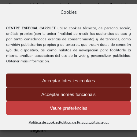
Finalment felicitar a tots els professionals de l’entitat,
els que hi són i els que hi han estat, que ferms i
Cookies
compromesos amb la tasca, han fet possible aquesta
trajectòria amb dedicació, compromís i
CENTRE ESPECIAL CARRILET
utiliza cookies técnicas, de personalización,
professionalitat. Enhorabona a tots!!
análisis propios (con la única finalidad de medir las audiencias de esta y
por tanto consideradas exentas de consentimiento) y de terceros, como
también publicitarias propias y de terceros, que tratan datos de conexión
Per
Gestió Carrilet
|
15 maig, 2018
|
Centre de Diagnòstic i
y/o del dispositivo, así como hábitos de navegación para facilitarle la
Tractaments
,
Notícies
|
1 Comentari
misma, analizar estadísticas del uso de la web y personalizar publicidad.
Obtener más información.
Un comentari
Acceptar totes les cookies
Miquel Simó Castelló
15 maig, 2018 en 9:43 pm
-
Acceptar només funcionals
Respondre
Moltíssimes Felicitats! A totes i tots, i als
Veure preferències
que hi han anat passant durant aquesta
llarga trajectòria. Per molts anys més,
Política de cookies
Política de Privacitat
Avís legal
seguim!