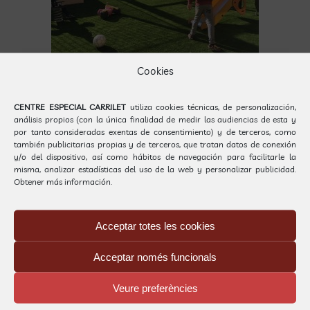
Cookies
Per
Gestió Carrilet
|
13 febrer, 2018
|
Centre de Diagnòstic i
Tractaments
,
Notícies
|
0 Comentaris
CENTRE ESPECIAL CARRILET
utiliza cookies técnicas, de personalización,
análisis propios (con la única finalidad de medir las audiencias de esta y
por tanto consideradas exentas de consentimiento) y de terceros, como
también publicitarias propias y de terceros, que tratan datos de conexión
Deixeu un comentari
y/o del dispositivo, así como hábitos de navegación para facilitarle la
misma, analizar estadísticas del uso de la web y personalizar publicidad.
Obtener más información.
Comentari
Acceptar totes les cookies
Acceptar només funcionals
Veure preferències