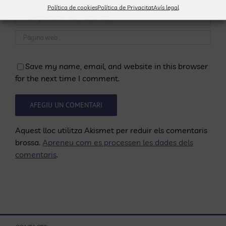
Política de cookies
Política de Privacitat
Avís legal
Save my name, email, and website in this browser
for the next time I comment.
Aquest lloc utilitza Akismet per reduir els comentaris
brossa.
Apreneu com es processen les dades dels
comentaris
.