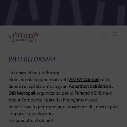
Skip
to
content
PATI REFORMAT
Ja tenim el pati reformat!
Gràcies a la col·laboració del l’
AMPA Carrilet
i dels
diners recaptats amb la gran
Aquathon Solidària al
DiR Maragall
organitzada per la
Fundació DiR
, hem
tingut l’empenta i part del finançament que
necessitàvem per renovar el paviment del nostre pati
i reparar tots els murs.
Ha quedat així de bé!!!