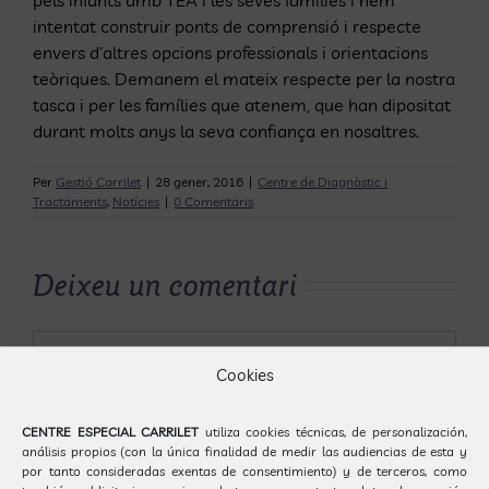
intentat construir ponts de comprensió i respecte
envers d’altres opcions professionals i orientacions
teòriques. Demanem el mateix respecte per la nostra
tasca i per les famílies que atenem, que han dipositat
durant molts anys la seva confiança en nosaltres.
Per
Gestió Carrilet
|
28 gener, 2016
|
Centre de Diagnòstic i
Tractaments
,
Notícies
|
0 Comentaris
Deixeu un comentari
Comentari
Cookies
CENTRE ESPECIAL CARRILET
utiliza cookies técnicas, de personalización,
análisis propios (con la única finalidad de medir las audiencias de esta y
por tanto consideradas exentas de consentimiento) y de terceros, como