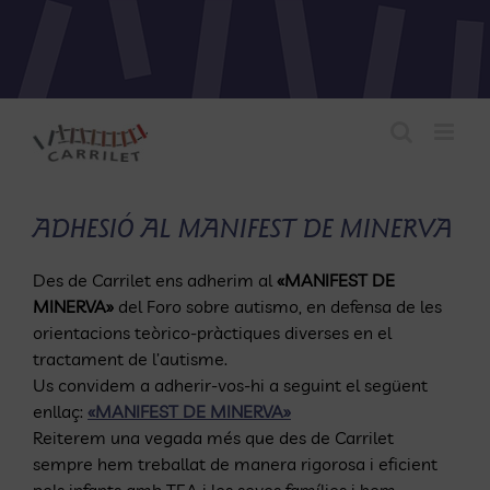
Skip
to
content
ADHESIÓ AL MANIFEST DE MINERVA
Des de Carrilet ens adherim al
«MANIFEST DE
MINERVA»
del Foro sobre autismo, en defensa de les
orientacions teòrico-pràctiques diverses en el
tractament de l’autisme.
Us convidem a adherir-vos-hi a seguint el següent
enllaç:
«MANIFEST DE MINERVA»
Reiterem una vegada més que des de Carrilet
sempre hem treballat de manera rigorosa i eficient
pels infants amb TEA i les seves famílies i hem