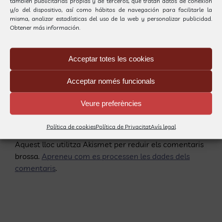
también publicitarias propias y de terceros, que tratan datos de conexión
y/o del dispositivo, así como hábitos de navegación para facilitarle la
misma, analizar estadísticas del uso de la web y personalizar publicidad.
Obtener más información.
Acceptar totes les cookies
Save my name, email, and website in this browser
Acceptar només funcionals
for the next time I comment.
Veure preferències
Política de cookies
Política de Privacitat
Avís legal
Aquest lloc utilitza Akismet per reduir els comentaris
brossa.
Apreneu com es processen les dades dels
comentaris
.