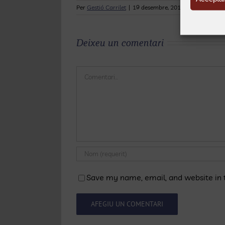
Per
Gestió Carrilet
|
19 desembre, 2012
|
Centre de Di
Deixeu un comentari
Comentari
Save my name, email, and website in t