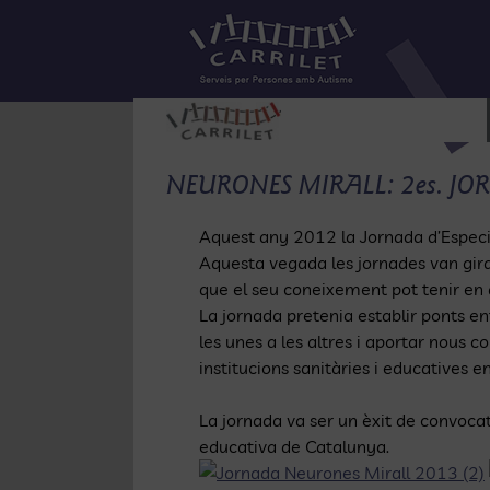
Skip
to
content
NEURONES MIRALL: 2es. JO
Aquest any 2012 la Jornada d’Especial
Aquesta vegada les jornades van gira
que el seu coneixement pot tenir en d
La jornada pretenia establir ponts e
les unes a les altres i aportar nous 
institucions sanitàries i educatives e
La jornada va ser un èxit de convocatò
educativa de Catalunya.