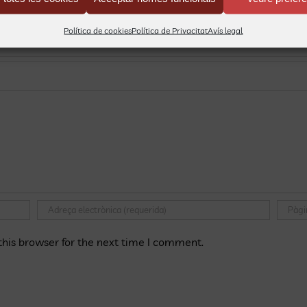
agnòstic i Tractaments
,
Notícies
|
0 Comentaris
Política de cookies
Política de Privacitat
Avís legal
his browser for the next time I comment.