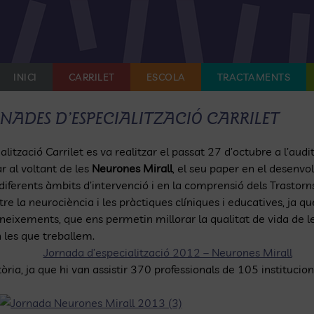
INICI
CARRILET
ESCOLA
TRACTAMENTS
RNADES D’ESPECIALITZACIÓ CARRILET
ització Carrilet es va realitzar el passat 27 d’octubre a l’audi
r al voltant de les
Neurones Mirall
, el seu paper en el desenvo
iferents àmbits d’intervenció i en la comprensió dels Trastorns
ntre la neurociència i les pràctiques clíniques i educatives, j
coneixements, que ens permetin millorar la qualitat de vida de 
n les que treballem.
Jornada d’especialització 2012 – Neurones Mirall
ria, ja que hi van assistir 370 professionals de 105 institucions