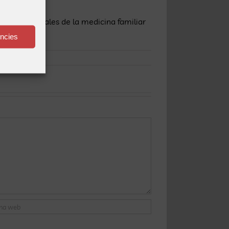
or profesionales de la medicina familiar
ències