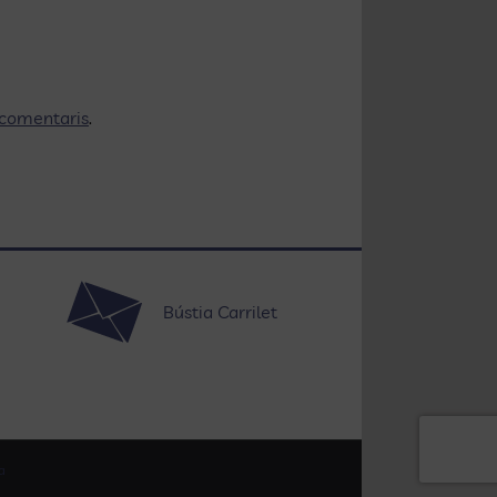
 comentaris
.
Bústia Carrilet
a