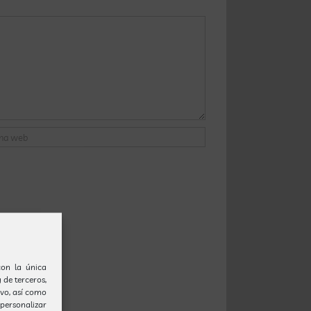
 comentaris
.
(con la única
 de terceros,
ivo, así como
personalizar