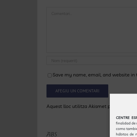
Comentari
Save my name, email, and website in t
Aquest lloc utilitza Akismet per reduir e
CENTRE ES
finalidad de
como también
ABS
hábitos de n