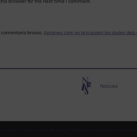
his browser for the next time I comment.
ls comentaris brossa.
Apreneu com es processen les dades dels
Noticies
 privacitat
·
Avís legal
·
Política de Cookies
·
Política de Xarxes Socials
·
Transparènci