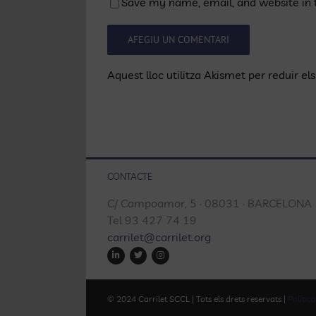
Save my name, email, and website in t
Aquest lloc utilitza Akismet per reduir e
CONTACTE
C/ Campoamor, 5 · 08031 · BARCELONA
Tel 93 427 74 19
carrilet@carrilet.org
© 2024 Carrilet SCCL | Tots els drets reservats |
Política