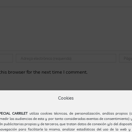
his browser for the next time I comment.
Cookies
ls comentaris brossa.
Apreneu com es processen les dades dels
PECIAL CARRILET
utiliza cookies técnicas, de personalización, análisis propios 
 medir las audiencias de esta y por tanto consideradas exentas de consentimiento) y
 publicitarias propias y de terceros, que tratan datos de conexión y/o del disposit
avegación para facilitarle la misma, analizar estadísticas del uso de la web y 