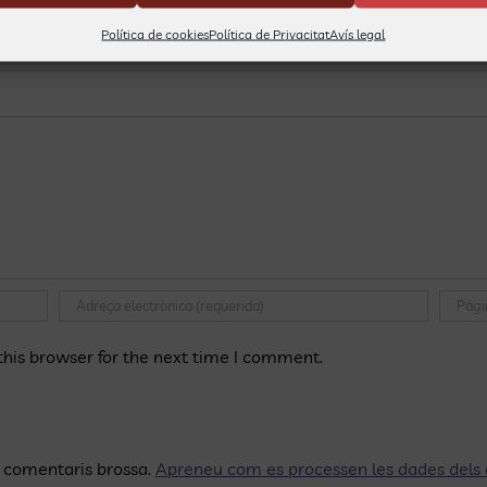
Política de cookies
Política de Privacitat
Avís legal
his browser for the next time I comment.
ls comentaris brossa.
Apreneu com es processen les dades dels