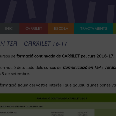
INICI
CARRILET
ESCOLA
TRACTAMENTS
 TEA – CARRILET 16-17
cursos de
formació continuada de CARRILET pel curs 2016-17
.
nformació detallada dels cursos de
Comunicació en TEA
i
Teràpi
ns 5 de setembre.
rmació siguin del vostre interès i que gaudiu d’unes bones v