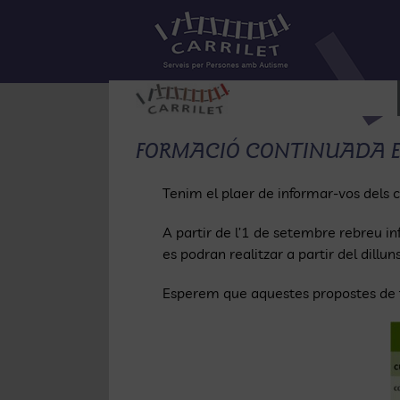
Skip
to
content
FORMACIÓ CONTINUADA EN
Tenim el plaer de informar-vos dels 
A partir de l’1 de setembre rebreu i
es podran realitzar a partir del dillu
Esperem que aquestes propostes de fo