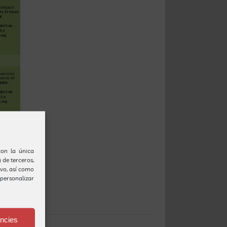
(con la única
 de terceros,
ivo, así como
personalizar
ències