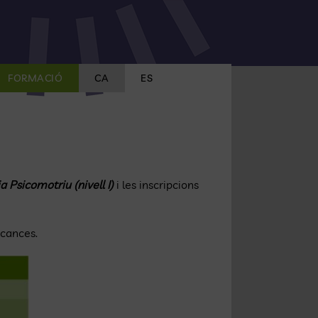
FORMACIÓ
CA
ES
a Psicomotriu (nivell I)
i les inscripcions
acances.