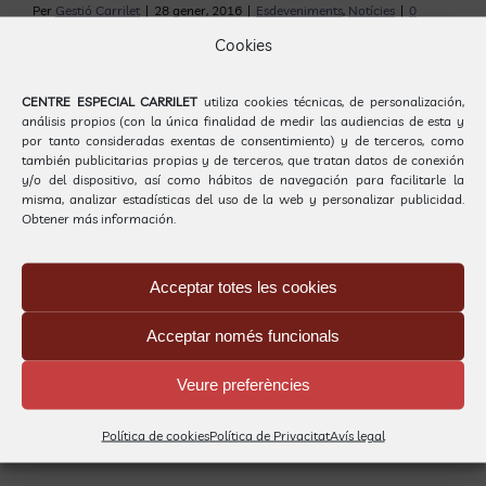
Per
Gestió Carrilet
|
28 gener, 2016
|
Esdeveniments
,
Notícies
|
0
Comentaris
Cookies
CENTRE ESPECIAL CARRILET
utiliza cookies técnicas, de personalización,
Deixeu un comentari
análisis propios (con la única finalidad de medir las audiencias de esta y
por tanto consideradas exentas de consentimiento) y de terceros, como
también publicitarias propias y de terceros, que tratan datos de conexión
Comentari
y/o del dispositivo, así como hábitos de navegación para facilitarle la
misma, analizar estadísticas del uso de la web y personalizar publicidad.
Obtener más información.
Acceptar totes les cookies
Acceptar només funcionals
Veure preferències
Política de cookies
Política de Privacitat
Avís legal