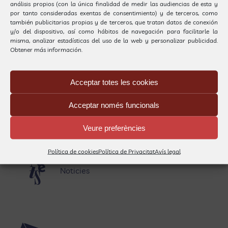
GRAFISME
análisis propios (con la única finalidad de medir las audiencias de esta y
CREATIU
por tanto consideradas exentas de consentimiento) y de terceros, como
también publicitarias propias y de terceros, que tratan datos de conexión
y/o del dispositivo, así como hábitos de navegación para facilitarle la
misma, analizar estadísticas del uso de la web y personalizar publicidad.
Obtener más información.
CONTACTE
C/ Campoamor, 5 · 08031 · BARCELONA
Acceptar totes les cookies
Tel 93 427 74 19
carrilet@carrilet.org
Acceptar només funcionals
Veure preferències
Política de cookies
Política de Privacitat
Avís legal
Noticies