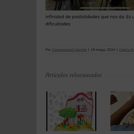
infinidad de posibilidades que nos da. Es
dificultades
Por
Comunicació Carrilet
|
16 mayo, 2024
|
Centro Ed
N
Artículos relacionados
l
Carrilet se
La
llena de la
o
alimentación
magia de los
en los niños
cuentos por
con TEA