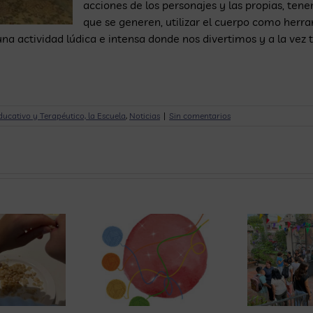
acciones de los personajes y las propias, ten
que se generen, utilizar el cuerpo como herr
 una actividad lúdica e intensa donde nos divertimos y a la vez
ucativo y Terapéutico, la Escuela
,
Noticias
|
Sin comentarios
uevas guías
para la
atención de
as personas
Los primeros
C
con TEA:
días:
u
rientaciones
adaptación y
para
vuelta a la
familias,