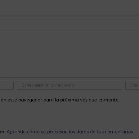
escuela
o
centros
ducativos y
rofesionales
 en este navegador para la próxima vez que comente.
am.
Aprende cómo se procesan los datos de tus comentarios.