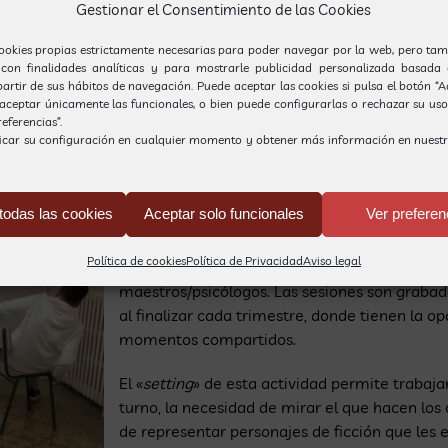
Gestionar el Consentimiento de las Cookies
desplazarse, cambiando la voz, etc…). A partir 
obtiene una historia.
ookies propias estrictamente necesarias para poder navegar por la web, pero tam
 con finalidades analíticas y para mostrarle publicidad personalizada basada 
Durante la segunda fase, los niños dramatiza
partir de sus hábitos de navegación. Puede aceptar las cookies si pulsa el botón “
corro, se habla de cómo se han sentido a la hi
, aceptar únicamente las funcionales, o bien puede configurarlas o rechazar su us
eferencias”.
al que se había pensado o si ha habido alguna
icar su configuración en cualquier momento y obtener más información en nuest
 para él.
Semanalmente, salen unas obras/escenas muy
todas las cookies
Aceptar solo funcionales
Ver preferen
necesidades y miedos, de sus intereses, de l
encuentran… Los ofrecemos la posibilidad de p
Política de cookies
Política de Privacidad
Aviso legal
tranquilidad de estar en un espacio cuidado, 
maestros/psicólogos. Las sesiones son grabada
al finalizar cada trimestre, donde tienen la 
momentos compartidos.
El «
setting
» de esta actividad permite trabaja
turno, la necesidad de mirar el que hacen los o
de representar personajes de ficción que les 