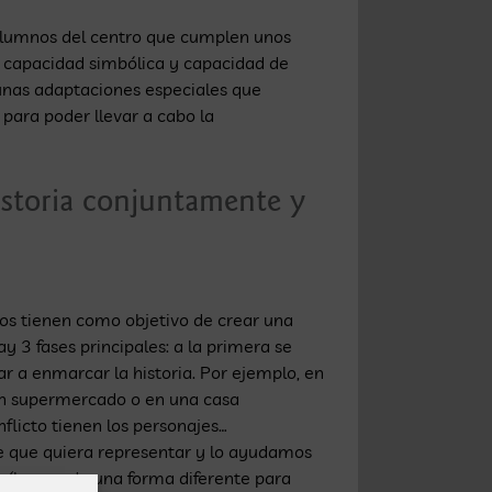
 alumnos del centro que cumplen unos
e, capacidad simbólica y capacidad de
 unas adaptaciones especiales que
 para poder llevar a cabo la
historia conjuntamente y
ños tienen como objetivo de crear una
y 3 fases principales: a la primera se
r a enmarcar la historia. Por ejemplo, en
 un supermercado o en una casa
licto tienen los personajes…
e que quiera representar y lo ayudamos
o (buscando una forma diferente para