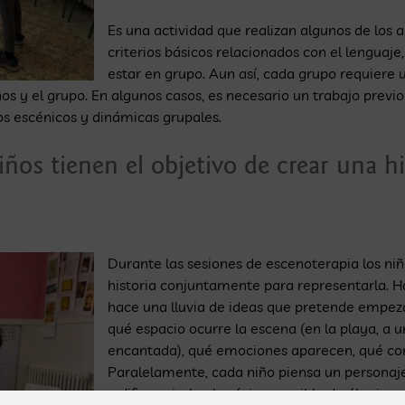
Es una actividad que realizan algunos de los
criterios básicos relacionados con el lenguaj
estar en grupo. Aun así, cada grupo requiere
s y el grupo. En algunos casos, es necesario un trabajo previo
os escénicos y dinámicas grupales.
niños tienen el objetivo de crear una 
Durante las sesiones de escenoterapia los ni
historia conjuntamente para representarla. Ha
hace una lluvia de ideas que pretende empeza
qué espacio ocurre la escena (en la playa, a
encantada), qué emociones aparecen, qué conf
Paralelamente, cada niño piensa un personaj
a diferenciarlo al máximo posible de él mism