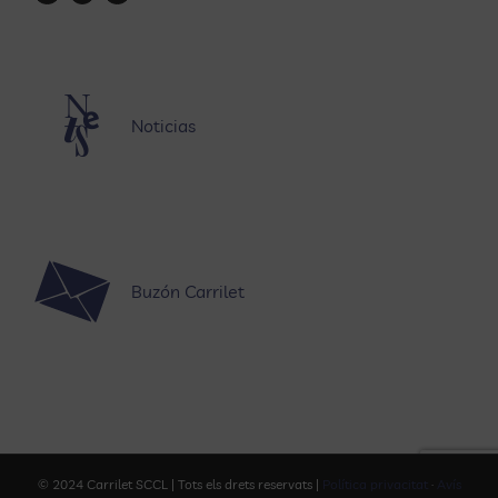
Noticias
Buzón Carrilet
© 2024 Carrilet SCCL | Tots els drets reservats |
Política privacitat
·
Avís