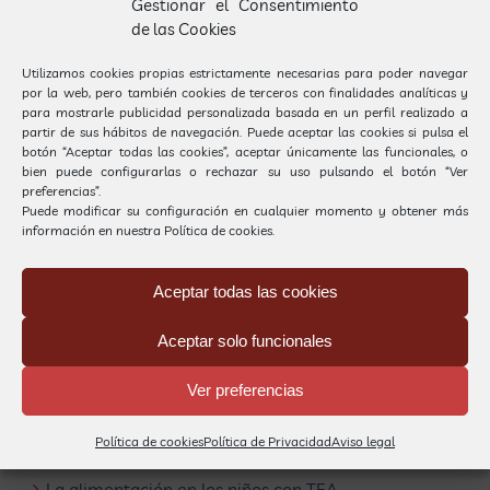
Gestionar el Consentimiento
de las Cookies
Este sitio usa Akismet para reducir el spam.
Aprende
Utilizamos cookies propias estrictamente necesarias para poder navegar
cómo se procesan los datos de tus comentarios.
por la web, pero también cookies de terceros con finalidades analíticas y
para mostrarle publicidad personalizada basada en un perfil realizado a
partir de sus hábitos de navegación. Puede aceptar las cookies si pulsa el
botón “Aceptar todas las cookies”, aceptar únicamente las funcionales, o
bien puede configurarlas o rechazar su uso pulsando el botón “Ver
preferencias”.
Puede modificar su configuración en cualquier momento y obtener más
información en nuestra
Política de cookies.
Buscar
Buscar:
Aceptar todas las cookies
Aceptar solo funcionales
Entradas recientes
Ver preferencias
Carrilet se llena de la magia de los cuentos por
Sant Jordi
Política de cookies
Política de Privacidad
Aviso legal
La alimentación en los niños con TEA