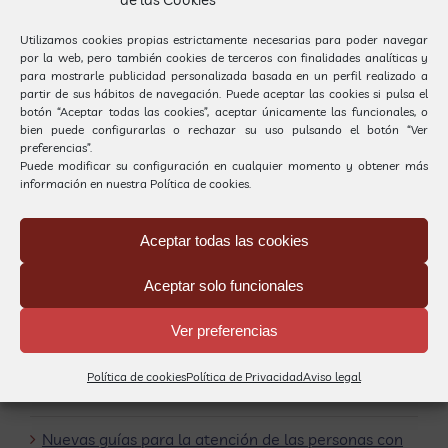
para
en los niños
r
familias,
con TEA
Utilizamos cookies propias estrictamente necesarias para poder navegar
por la web, pero también cookies de terceros con finalidades analíticas y
centros
para mostrarle publicidad personalizada basada en un perfil realizado a
partir de sus hábitos de navegación. Puede aceptar las cookies si pulsa el
educativos y
botón “Aceptar todas las cookies”, aceptar únicamente las funcionales, o
bien puede configurarlas o rechazar su uso pulsando el botón “Ver
profesionales
preferencias”.
Puede modificar su configuración en cualquier momento y obtener más
Buscar
información en nuestra
Política de cookies.
Buscar:
Aceptar todas las cookies
Aceptar solo funcionales
Entradas recientes
Carrilet se llena de la magia de los cuentos por
Ver preferencias
Sant Jordi
Política de cookies
Política de Privacidad
Aviso legal
La alimentación en los niños con TEA
Nuevas guías para la atención de las personas con