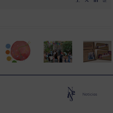
n
Carri
as
Los
Cerramos
se ll
primeros
una
de l
días:
etapa
mag
ciones
adaptación
para
de l
y vuelta
empezar
cuent
,
a la
otra
por
escuela
nueva
San
vos
Jord
Noticias
onales