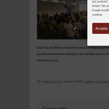
las cookies”
botón “Ver pr
Puede modif
cookies.
Aceptar 
Esta fue el último encuentro para familias organ
positivamente este espacio y las familias así nos
próximo curso.
Por
Gestió Carrilet
|
6 junio, 2019
|
Eventos
,
Formació
Nuevas
Compartir