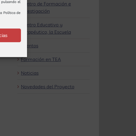
o pulsando el
Centro de Formación e
Investigación
ra
Política de
Centro Educativo y
Terapéutico, la Escuela
cias
Eventos
Formación en TEA
Noticias
Novedades del Proyecto
Nuevas
tsApp