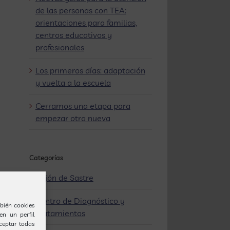
de las personas con TEA:
orientaciones para familias,
centros educativos y
profesionales
Los primeros días: adaptación
y vuelta a la escuela
Cerramos una etapa para
empezar otra nueva
Categorías
Cajón de Sastre
Centro de Diagnóstico y
bién cookies
Tratamientos
en un perfil
Aceptar todas