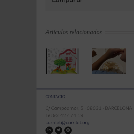
guías
para la
atenció
Artículos relacionados
de las
Carrilet
person
se llena
con
de la
La
TEA:
magia
alimentación
orienta
de los
en los
para
cuentos
niños
familias
por
con TEA
CONTACTO
centros
Sant
C/ Campoamor, 5 · 08031 · BARCELONA
educati
Jordi
Tel 93 427 74 19
y
carrilet@carrilet.org
profesi