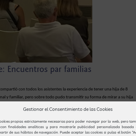
: Encuentros par familias
ompartió con todos los asistentes la experiencia de tener una hija de 8
al y familiar, pero sobre todo pudo transmitir su forma de mirar a su hija
 pequeños grandes avances y de las cosas que hace y puede compartir. Con
Gestionar el Consentimiento de las Cookies
ció que las familias asistentes pudieran explicar sus propias vivencias y
a lágrima.
ookies propias estrictamente necesarias para poder navegar por la web, pero tam
 con finalidades analíticas y para mostrarle publicidad personalizada basada 
partir de sus hábitos de navegación. Puede aceptar las cookies si pulsa el botón “