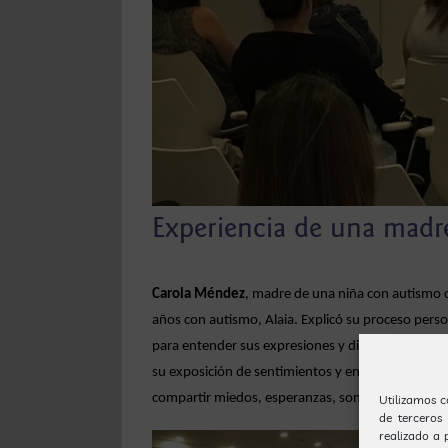
Experiencia de una madre
Carola Méndez
, madre de una niña con autismo c
años con autismo, Alaia. Explicó su proceso person
para entender sus expresiones y disfrutar de los
su exposición de sentimientos y entusiasmo favore
compartir miedos, esperanzas, sonrisas y … algun
Utilizamos c
de terceros
realizado a 