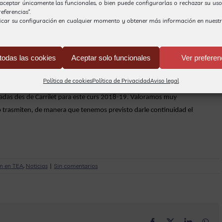
, aceptar únicamente las funcionales, o bien puede configurarlas o rechazar su us
eferencias”.
icar su configuración en cualquier momento y obtener más información en nuest
todas las cookies
Aceptar solo funcionales
Ver preferen
Política de cookies
Política de Privacidad
Aviso legal
izadas des de Carrilet para este curs 2018-19. Valoramos muy
 lo trasmiten, de manera que tenemos previsto darle continuidad el
n en TEA
,
Noticias
|
Sin comentarios
Facebook
X
LinkedIn
Wha