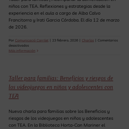
niños con TEA. Reflexiones y estrategias desde la
experiencia en el aula a cargo de Alba Calvo
Francitorra y Irati Garcia Córdoba. El día 12 de marzo
de 2026.
Por
Comunicació Carrilet
|
23 febrero, 2026
|
Charlas
|
Comentarios
en
desactivados
Acompañar
Más información
la
alimentación
en
niños
con
Taller para familias: Beneficios y riesgos de
TEA.
los videojuegos en niños y adolescentes con
Reflexiones
y
TEA
estrategias
desde
la
Nueva charla para familias sobre los Beneficios y
experiencia
riesgos de los videojuegos en niños y adolescentes
en
el
con TEA. En la Biblioteca Horta-Can Mariner el
aula.