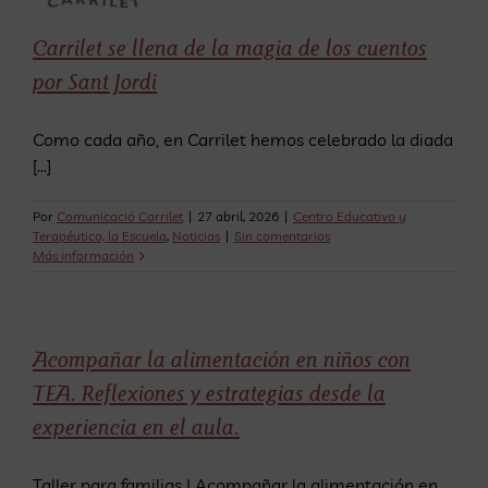
Saltar
al
Carrilet se llena de la magia de los cuentos
contenido
por Sant Jordi
Como cada año, en Carrilet hemos celebrado la diada
[...]
Por
Comunicació Carrilet
|
27 abril, 2026
|
Centro Educativo y
Terapéutico, la Escuela
,
Noticias
|
Sin comentarios
Más información
Acompañar la alimentación en niños con
TEA. Reflexiones y estrategias desde la
experiencia en el aula.
Taller para familias | Acompañar la alimentación en