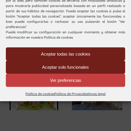
por la web, pero también cookies de terceros con finalidades analíticas y
para mostrarle publicidad personalizada basada en un perfil realizado a
partir de sus hábitos de navegación. Puede aceptar las cookies si pulsa el
Compartir
botón “Aceptar todas las cookies”, aceptar únicamente las funcionales, o
bien puede configurarlas o rechazar su uso pulsando el botón “Ver
preferencias”.
Facebook
X
LinkedIn
WhatsApp
Puede modificar su configuración en cualquier momento y obtener más
información en nuestra
Política de cookies.
Nuevas guías
para la
Aceptar todas las cookies
Artículos relacionados
atención de
Aceptar solo funcionales
las personas
Ver preferencias
con TEA:
La
orientaciones
alimentación
Política de cookies
Política de Privacidad
Aviso legal
s
para
en los niños
r
familias,
con TEA
centros
educativos y