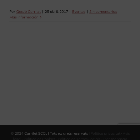
Por
Gestió Carrilet
|
25 abril, 2017
|
Eventos
|
Sin comentarios
Más información
© 2024 Carrilet SCCL | Tots els drets reservats |
Política privacitat
·
Avís
legal
·
Política de Cookies
·
Política de Xarxes Socials
·
Transparència