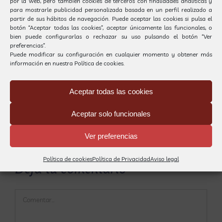
por la web, pero también cookies de terceros con finalidades analíticas y
para mostrarle publicidad personalizada basada en un perfil realizado a
partir de sus hábitos de navegación. Puede aceptar las cookies si pulsa el
botón “Aceptar todas las cookies”, aceptar únicamente las funcionales, o
bien puede configurarlas o rechazar su uso pulsando el botón “Ver
preferencias”.
Puede modificar su configuración en cualquier momento y obtener más
información en nuestra
Política de cookies.
Nos ha gustado mucho la actividad y, si podemos,
volveremos a realizarla para seguir descubriendo
Aceptar todas las cookies
nuevas cosas de este mundo tan interesante que es
el CIRCO!!
Aceptar solo funcionales
Por
Gestió Carrilet
|
11 junio, 2018
|
Eventos
|
Sin comentarios
Ver preferencias
Política de cookies
Política de Privacidad
Aviso legal
Deja tu comentario
Comentar