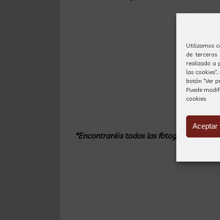
Utilizamos c
de terceros
realizado a 
las cookies”
botón “Ver pr
Puede modif
cookies.
Aceptar 
*Encontraréis todas las fotografías del Ph