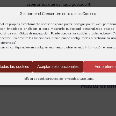
¡Esperamos que os haya gustado!!!!!
Gestionar el Consentimiento de las Cookies
ookies propias estrictamente necesarias para poder navegar por la web, pero tam
 con finalidades analíticas y para mostrarle publicidad personalizada basada 
partir de sus hábitos de navegación. Puede aceptar las cookies si pulsa el botón “
, aceptar únicamente las funcionales, o bien puede configurarlas o rechazar su us
eferencias”.
icar su configuración en cualquier momento y obtener más información en nuest
todas las cookies
Aceptar solo funcionales
Ver preferen
otocall de Sant Jordi en la galería fotográfica
Política de cookies
Política de Privacidad
Aviso legal
Hasta el añ