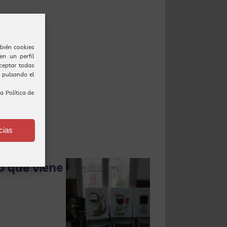
bién cookies
en un perfil
Aceptar todas
o pulsando el
ra
Política de
cias
o que viene