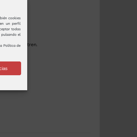
 gracia.
bién cookies
en un perfil
Aceptar todas
o pulsando el
ndió bajo el tren.
ra
Política de
cias