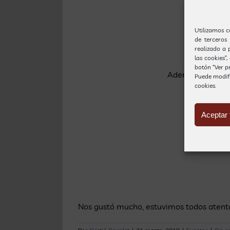
Su pelo
Utilizamos c
de terceros
realizado a 
las cookies”
botón “Ver pr
Además, lo dejamo
Puede modif
cookies.
Aceptar 
Nos gustó mucho, estuvimos todos atento