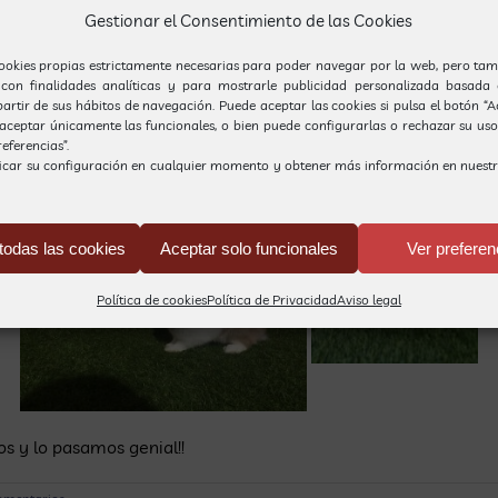
 es muy suave y tiene unas orejas y una cola que hacen mucha
Gestionar el Consentimiento de las Cookies
ookies propias estrictamente necesarias para poder navegar por la web, pero tam
 con finalidades analíticas y para mostrarle publicidad personalizada basada 
partir de sus hábitos de navegación. Puede aceptar las cookies si pulsa el botón “
, aceptar únicamente las funcionales, o bien puede configurarlas o rechazar su us
eferencias”.
s un rato en el patio de la escuela, corría y saltaba, y se esco
icar su configuración en cualquier momento y obtener más información en nuest
todas las cookies
Aceptar solo funcionales
Ver preferen
Política de cookies
Política de Privacidad
Aviso legal
s y lo pasamos genial!!