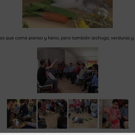
s que come pienso y heno, pero también lechuga, verduras y 