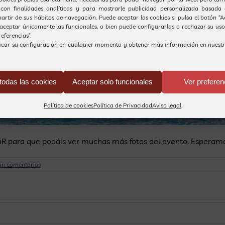
 con finalidades analíticas y para mostrarle publicidad personalizada basada 
partir de sus hábitos de navegación. Puede aceptar las cookies si pulsa el botón “
, aceptar únicamente las funcionales, o bien puede configurarlas o rechazar su us
eferencias”.
icar su configuración en cualquier momento y obtener más información en nuest
todas las cookies
Aceptar solo funcionales
Ver preferen
Política de cookies
Política de Privacidad
Aviso legal
iR para que podáis ver muchas más fotos del evento. Esperam
in comentarios