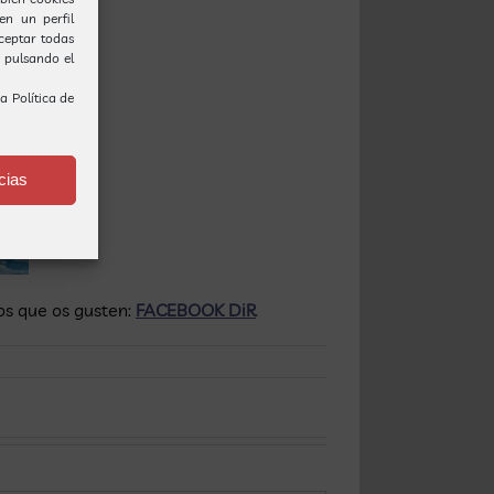
en un perfil
Aceptar todas
o pulsando el
ra
Política de
cias
os que os gusten:
FACEBOOK DiR