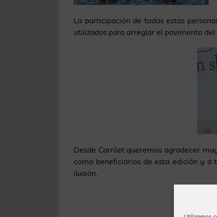
La participación de todas estas persona
utilizados para arreglar el pavimento del 
Desde Carrilet queremos agradecer muy 
como beneficiarios de esta edición y a 
ilusión.
Utilizamos c