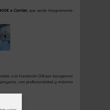
400€ a Carrilet
, que serán íntegramente
ible, a la Fundación DiR por escogernos
l proyecto, con profesionalidad y máxima
bién cookies