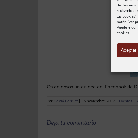
de terceros
realizado a 
las cookies”
botón “Ver pr
Puede modif
cookies.
Aceptar 
Os dejamos un enlace del Facebook de D
Por
Gestió Carrilet
|
15 noviembre, 2017
|
Eventos
|
S
Deja tu comentario