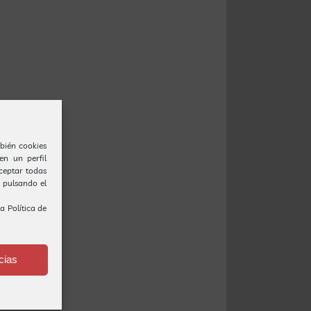
bién cookies
en un perfil
Aceptar todas
o pulsando el
ra
Política de
cias