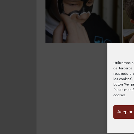
Utilizamos c
de terceros
realizado a 
las cookies”
botón “Ver pr
Puede modif
cookies.
Aceptar 