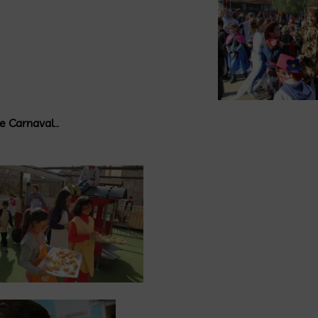
de Carnaval
…