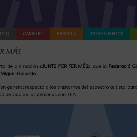
ICIO
CARRILET
ESCUELA
TRATAMIENTOS
ER MÁS
orto de animación
«JUNTS PER FER MÉS»
, que la
Federació C
r
Miguel Gallardo
.
ción general respecto a los trastornos del espectro autista, p
ad de vida de las personas con TEA.