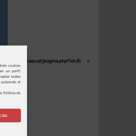
ttp://www.fecaa.cat/pagina.php?id=8
) o
bién cookies
en un perfil
Aceptar todas
o pulsando el
ra
Política de
cias