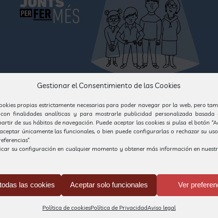
Gestionar el Consentimiento de las Cookies
ina web de la Federació Catalana d’Autisme i Asperger (
h
ookies propias estrictamente necesarias para poder navegar por la web, pero tam
outube.com/watch?v=tCE8DA9-gEA
).
 con finalidades analíticas y para mostrarle publicidad personalizada basada 
partir de sus hábitos de navegación. Puede aceptar las cookies si pulsa el botón “
, aceptar únicamente las funcionales, o bien puede configurarlas o rechazar su us
eferencias”.
icar su configuración en cualquier momento y obtener más información en nuest
in comentarios
todas las cookies
Aceptar solo funcionales
Ver preferen
Política de cookies
Política de Privacidad
Aviso legal