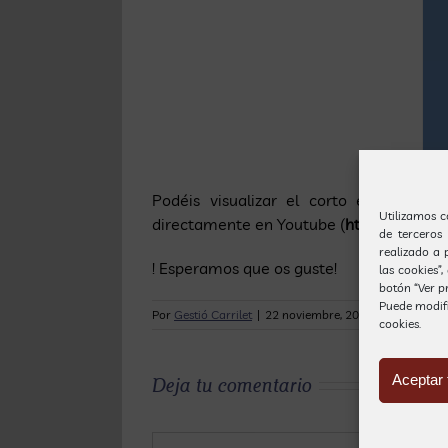
Podéis visualizar el corto en la pág
Utilizamos c
directamente en Youtube (
http://www.y
de terceros
realizado a 
! Esperamos que os guste!
las cookies”
botón “Ver pr
Puede modif
Por
Gestió Carrilet
|
22 noviembre, 2014
|
Eventos
|
S
cookies.
Aceptar 
Deja tu comentario
Comentar