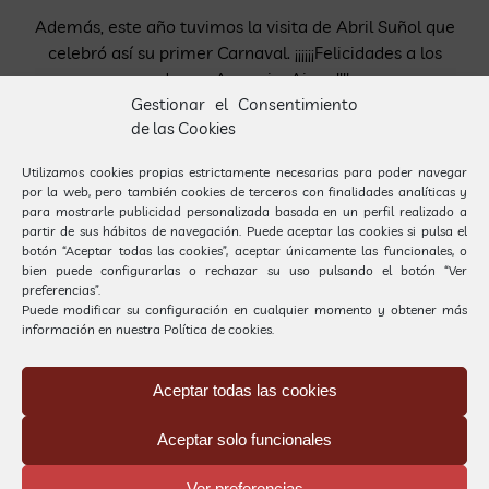
Además, este año tuvimos la visita de Abril Suñol que
celebró así su primer Carnaval. ¡¡¡¡¡¡Felicidades a los
padres, a Aaron i a Ainoa!!!!
Gestionar el Consentimiento
de las Cookies
Utilizamos cookies propias estrictamente necesarias para poder navegar
Por
Gestió Carrilet
|
14 febrero, 2013
|
Eventos
|
Sin comentarios
por la web, pero también cookies de terceros con finalidades analíticas y
para mostrarle publicidad personalizada basada en un perfil realizado a
partir de sus hábitos de navegación. Puede aceptar las cookies si pulsa el
Deja tu comentario
botón “Aceptar todas las cookies”, aceptar únicamente las funcionales, o
bien puede configurarlas o rechazar su uso pulsando el botón “Ver
preferencias”.
Puede modificar su configuración en cualquier momento y obtener más
Comentar
información en nuestra
Política de cookies.
Aceptar todas las cookies
Aceptar solo funcionales
Ver preferencias