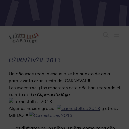
Saltar
al
contenido
CARNAVAL 2013
Un año más toda la escuela se ha puesto de gala
para vivir la gran fiesta del CARNAVAL!!!
Las maestras y los maestros este año han recreado el
cuento de
La Caperucita Roja
Algunos hacían gracia
y otros…
MIEDO!!!!!
Los disfraces de los niños y niñas, como cada año,