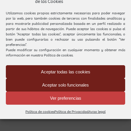
de las Cookies
Utilizamos cookies propias estrictamente necesarias para poder navegar
por la web, pero también cookies de terceros con finalidades analíticas y
para mostrarle publicidad personalizada basada en un perfil realizado a
partir de sus hábitos de navegación. Puede aceptar las cookies si pulsa el
botón “Aceptar todas las cookies”, aceptar únicamente las funcionales, o
bien puede configurarlas o rechazar su uso pulsando el botón “Ver
preferencias”.
Puede modificar su configuración en cualquier momento y obtener más
información en nuestra
Política de cookies.
Si queréis recibir información sobre
actividades formativas del Centro Carrilet,
Aceptar todas las cookies
no lo dudéis, enviar vuestros datos e
intereses a la dirección
Aceptar solo funcionales
formacio@carrilet.og
Ver preferencias
Por
Gestió Carrilet
|
16 enero, 2012
|
Centro de Diagnóstico y
Política de cookies
Política de Privacidad
Aviso legal
Tratamientos
|
Sin comentarios