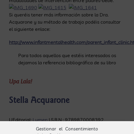
modalidades de intervención entre padres-bebé.
Si queréis tener más información sobre la Dra.
Acquarone y su método de trabajo podéis consultar
el siguiente enlace:
http://www.infantmentalhealth.com/parent_infant_clinic.
Para todos aquellos que estéis interesados os
dejamos la referencia bibliográfica de su libro
Upa Lala!
Stella Acquarone
UEditorial:
Lumen
I.S.B.N : 9789870008392
Gestionar el Consentimiento