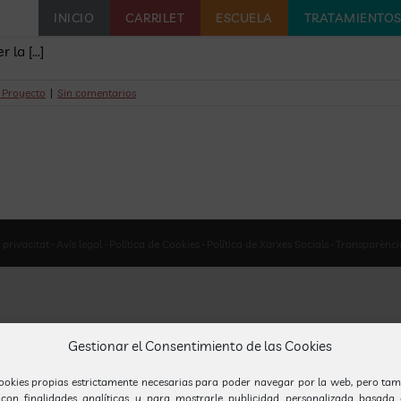
INICIO
CARRILET
ESCUELA
TRATAMIENTO
la [...]
 Proyecto
|
Sin comentarios
 privacitat
·
Avís legal
·
Política de Cookies
·
Política de Xarxes Socials
·
Transparènci
Gestionar el Consentimiento de las Cookies
ookies propias estrictamente necesarias para poder navegar por la web, pero tam
 con finalidades analíticas y para mostrarle publicidad personalizada basada 