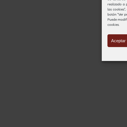
realizado a 
las cookies”
botón “Ver pr
Puede modif
cookies.
Aceptar 