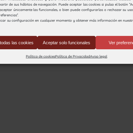
partir de sus hábitos de navegación. Puede aceptar las cookies si pulsa el botón “
, aceptar únicamente las funcionales, o bien puede configurarlas o rechazar su us
eferencias”.
icar su configuración en cualquier momento y obtener más información en nuest
todas las cookies
Aceptar solo funcionales
Ver preferen
Política de cookies
Política de Privacidad
Aviso legal