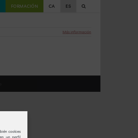
S
FORMACIÓN
CA
ES
Más información
a
bién cookies
en un perfil